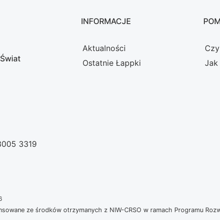
INFORMACJE
PO
Aktualności
Czy
 Świat
Ostatnie Łappki
Jak
 3005 3319
6
nansowane ze środków otrzymanych z NIW-CRSO w ramach Programu Rozwoj