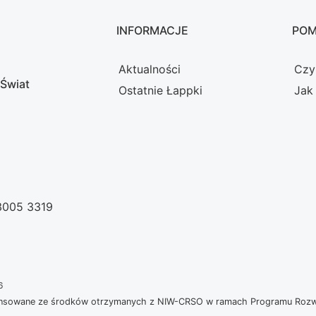
INFORMACJE
PO
Aktualności
Czy
 Świat
Ostatnie Łappki
Jak
 3005 3319
6
nansowane ze środków otrzymanych z NIW-CRSO w ramach Programu Rozwoj