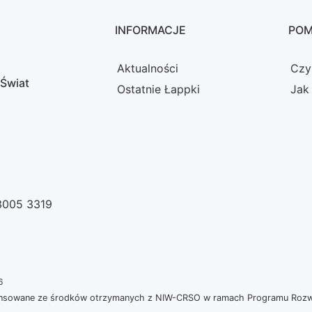
INFORMACJE
PO
Aktualności
Czy
 Świat
Ostatnie Łappki
Jak
 3005 3319
6
nansowane ze środków otrzymanych z NIW-CRSO w ramach Programu Rozwoj