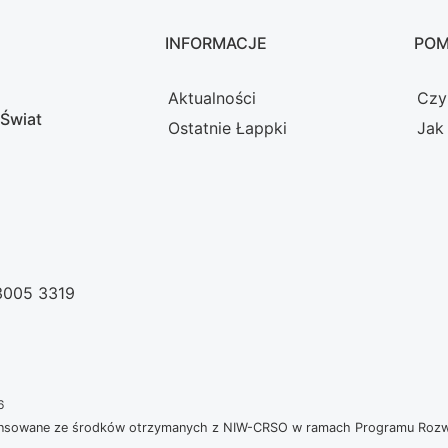
INFORMACJE
PO
Aktualności
Czy
 Świat
Ostatnie Łappki
Jak
 3005 3319
6
nansowane ze środków otrzymanych z NIW-CRSO w ramach Programu Rozwoj