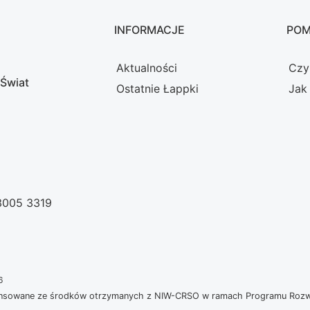
INFORMACJE
PO
Aktualności
Czy
 Świat
Ostatnie Łappki
Jak
 3005 3319
6
nansowane ze środków otrzymanych z NIW-CRSO w ramach Programu Rozwoj