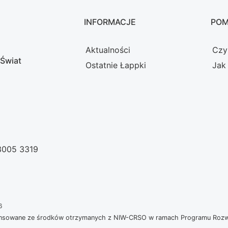
INFORMACJE
PO
Aktualności
Czy
 Świat
Ostatnie Łappki
Jak
 3005 3319
6
nansowane ze środków otrzymanych z NIW-CRSO w ramach Programu Rozwoj