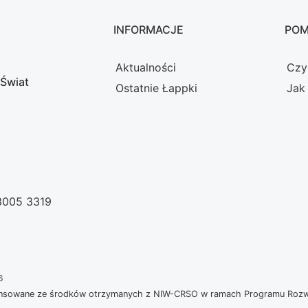
INFORMACJE
PO
Aktualności
Czy
 Świat
Ostatnie Łappki
Jak
 3005 3319
6
nansowane ze środków otrzymanych z NIW-CRSO w ramach Programu Rozwoj