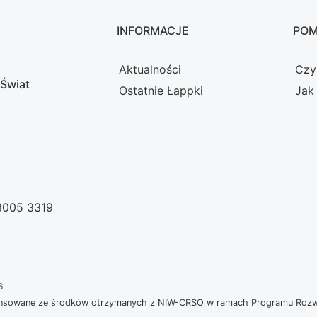
INFORMACJE
PO
Aktualności
Czy
 Świat
Ostatnie Łappki
Jak
 3005 3319
6
nansowane ze środków otrzymanych z NIW-CRSO w ramach Programu Rozwoj