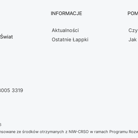
INFORMACJE
PO
Aktualności
Czy
 Świat
Ostatnie Łappki
Jak
 3005 3319
6
nansowane ze środków otrzymanych z NIW-CRSO w ramach Programu Rozwoj