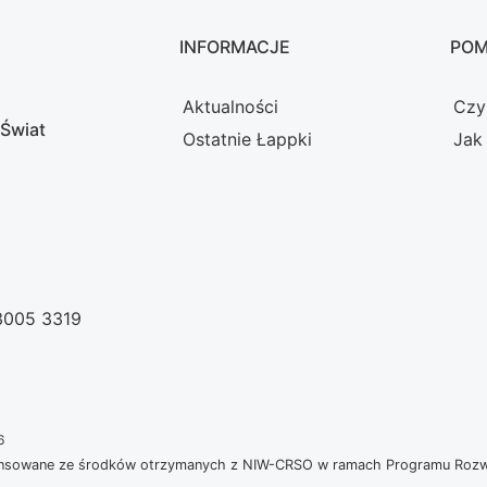
INFORMACJE
PO
Aktualności
Czy
 Świat
Ostatnie Łappki
Jak
 3005 3319
6
nansowane ze środków otrzymanych z NIW-CRSO w ramach Programu Rozwoj