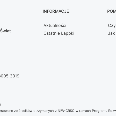
INFORMACJE
PO
Aktualności
Czy
 Świat
Ostatnie Łappki
Jak
 3005 3319
6
nansowane ze środków otrzymanych z NIW-CRSO w ramach Programu Rozwoj