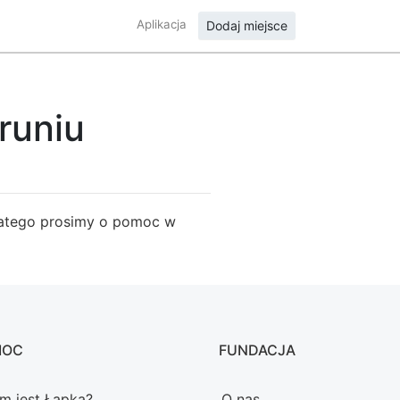
Aplikacja
Dodaj miejsce
runiu
Dlatego prosimy o pomoc w
MOC
FUNDACJA
m jest Łapka?
O nas