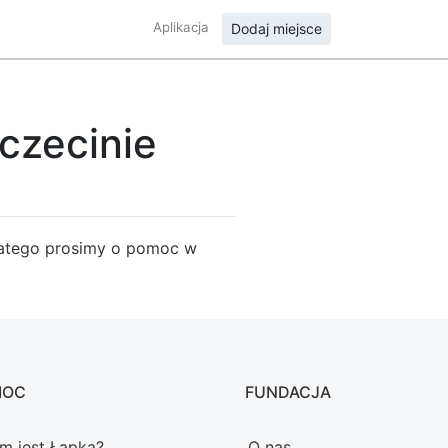
Aplikacja
Dodaj miejsce
czecinie
Dlatego prosimy o pomoc w
MOC
FUNDACJA
m jest Łapka?
O nas