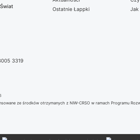
 Świat
Ostatnie Łappki
Jak
 3005 3319
6
nansowane ze środków otrzymanych z NIW-CRSO w ramach Programu Rozwoj