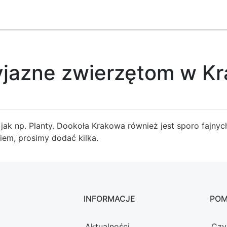
yjazne zwierzętom w K
jak np. Planty. Dookoła Krakowa również jest sporo fajnych 
kiem, prosimy dodać kilka.
INFORMACJE
PO
Aktualności
Czy