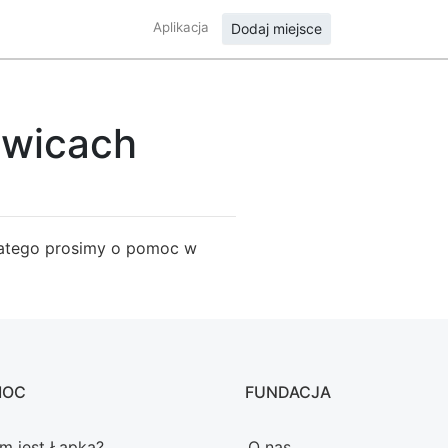
Aplikacja
Dodaj miejsce
iwicach
Dlatego prosimy o pomoc w
MOC
FUNDACJA
m jest Łapka?
O nas