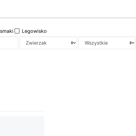
ysmaki
Legowisko