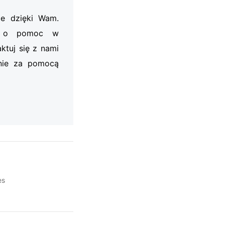
je dzięki Wam.
my o pomoc w
ktuj się z nami
nie za pomocą
es