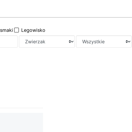
ysmaki
Legowisko
a