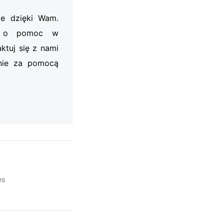
je dzięki Wam.
my o pomoc w
ktuj się z nami
nie za pomocą
es