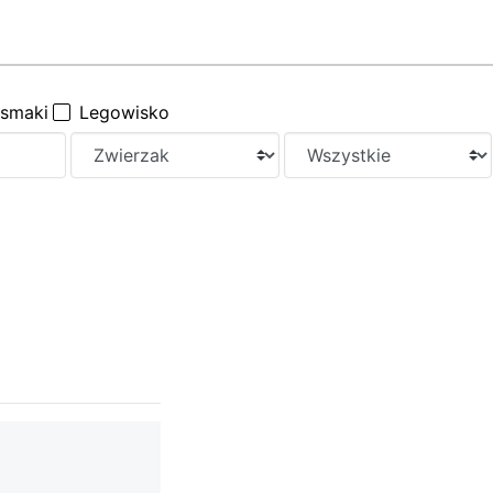
ysmaki
Legowisko