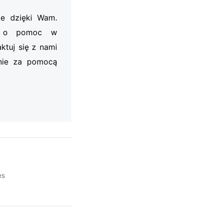
je dzięki Wam.
my o pomoc w
ktuj się z nami
nie za pomocą
es