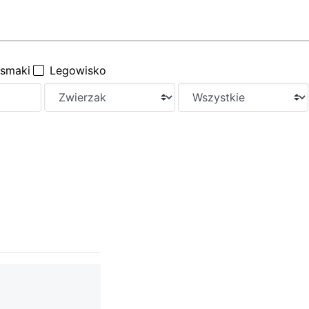
ysmaki
Legowisko