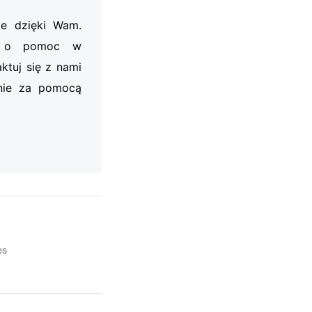
je dzięki Wam.
my o pomoc w
ktuj się z nami
nie za pomocą
es