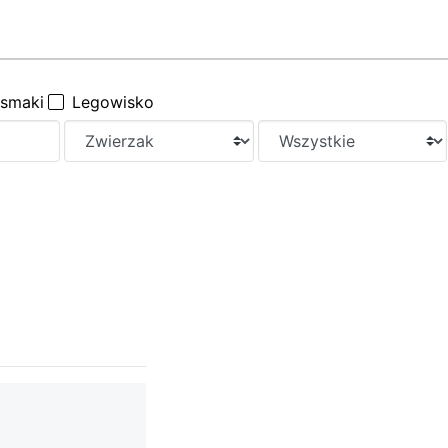
ysmaki
Legowisko