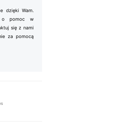
je dzięki Wam.
my o pomoc w
ktuj się z nami
nie za pomocą
es