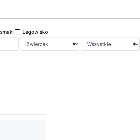
ysmaki
Legowisko