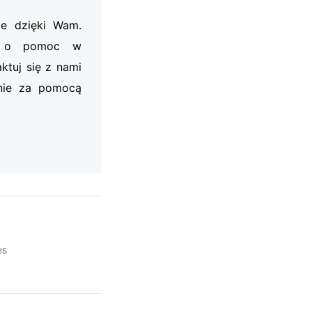
je dzięki Wam.
my o pomoc w
ktuj się z nami
nie za pomocą
es