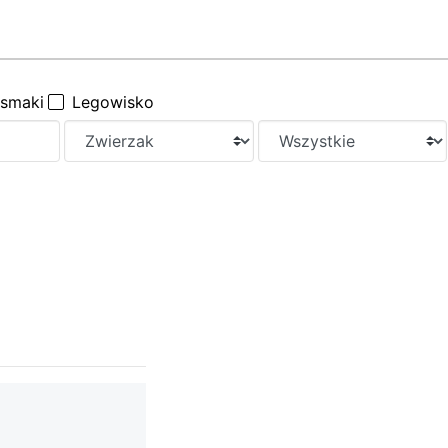
ysmaki
Legowisko