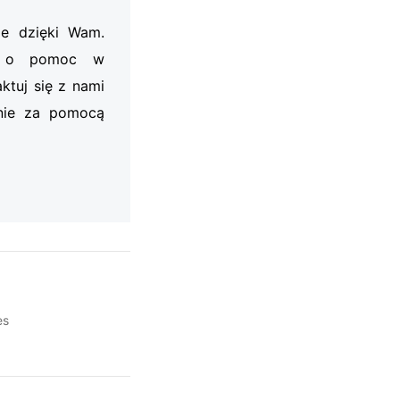
je dzięki Wam.
my o pomoc w
ktuj się z nami
nie za pomocą
es