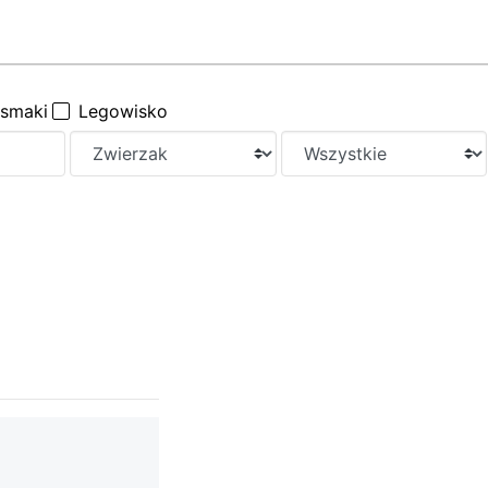
ysmaki
Legowisko