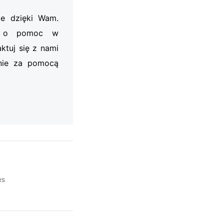
je dzięki Wam.
my o pomoc w
ktuj się z nami
nie za pomocą
es