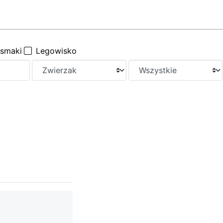
ysmaki
Legowisko