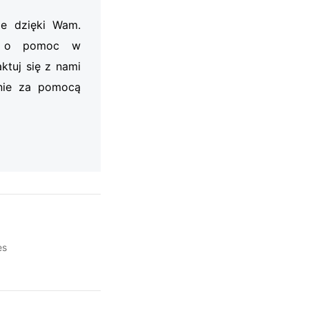
je dzięki Wam.
my o pomoc w
ktuj się z nami
nie za pomocą
es