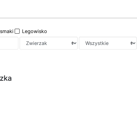
ysmaki
Legowisko
szka