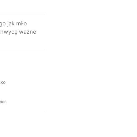
go jak miło
uchwycę ważne
sko
pies