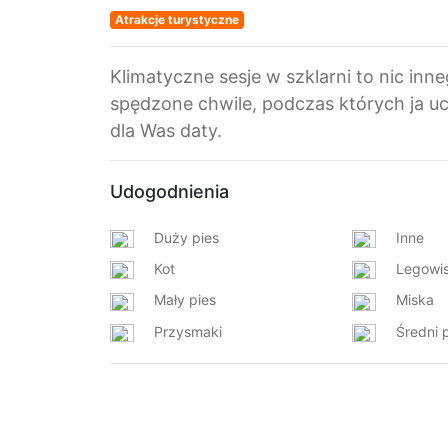
Atrakcje turystyczne
Klimatyczne sesje w szklarni to nic inne
spędzone chwile, podczas których ja 
dla Was daty.
Udogodnienia
Duży pies
Inne
Kot
Legowi
Mały pies
Miska
Przysmaki
Średni 