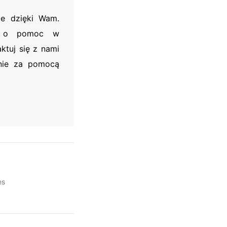
je dzięki Wam.
my o pomoc w
ktuj się z nami
nie za pomocą
es