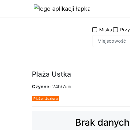
Miska
Prz
Plaża Ustka
Czynne:
24h/7dni
Plaże i Jeziora
Brak danych