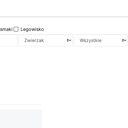
ysmaki
Legowisko