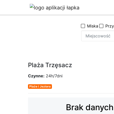
Miska
Prz
Plaża Trzęsacz
Czynne:
24h/7dni
Plaże i Jeziora
Brak danych