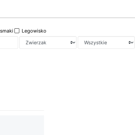
ysmaki
Legowisko