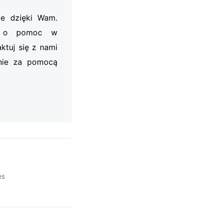
je dzięki Wam.
my o pomoc w
ktuj się z nami
nie za pomocą
es