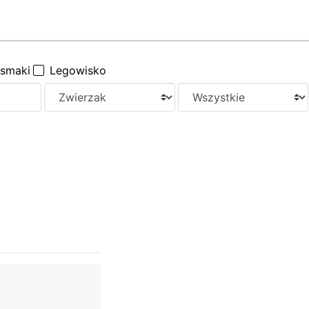
ysmaki
Legowisko