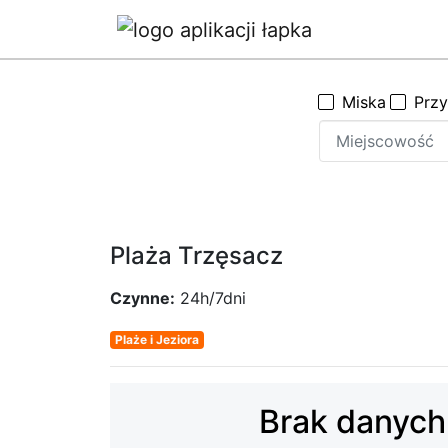
Miska
Prz
Plaża Trzęsacz
Czynne:
24h/7dni
Plaże i Jeziora
Brak danych