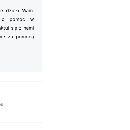
je dzięki Wam.
my o pomoc w
ktuj się z nami
nie za pomocą
es