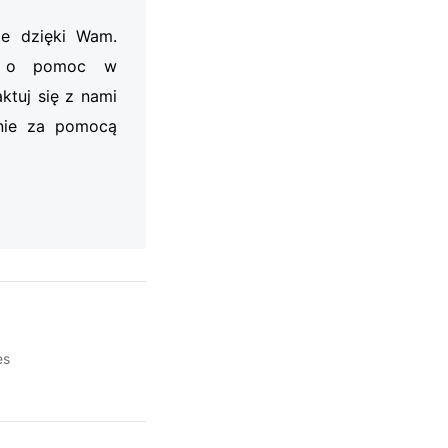
je dzięki Wam.
my o pomoc w
ktuj się z nami
nie za pomocą
es