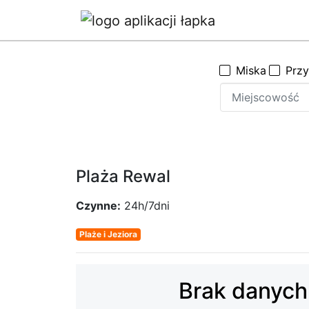
Miska
Prz
Plaża Rewal
Czynne:
24h/7dni
Plaże i Jeziora
Brak danych