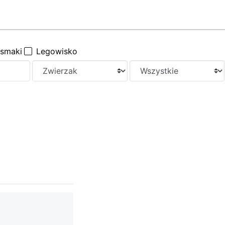
ysmaki
Legowisko