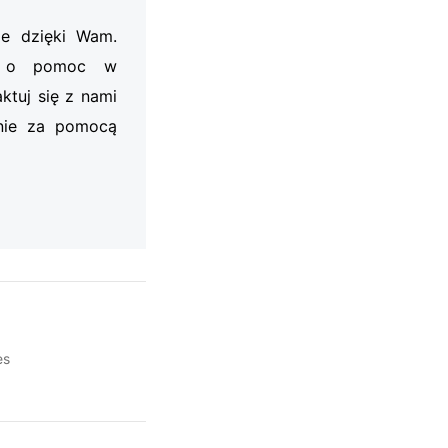
je dzięki Wam.
my o pomoc w
ktuj się z nami
nie za pomocą
es