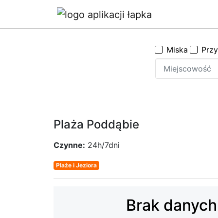
Miska
Prz
Plaża Poddąbie
Czynne:
24h/7dni
Plaże i Jeziora
Brak danych