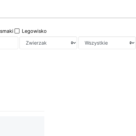
ysmaki
Legowisko