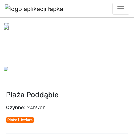
0
Plaża Poddąbie
Czynne:
24h/7dni
Plaże i Jeziora