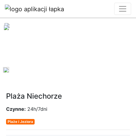
0
Plaża Niechorze
Czynne:
24h/7dni
Plaże i Jeziora