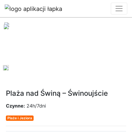
0
Plaża nad Świną – Świnoujście
Czynne:
24h/7dni
Plaże i Jeziora