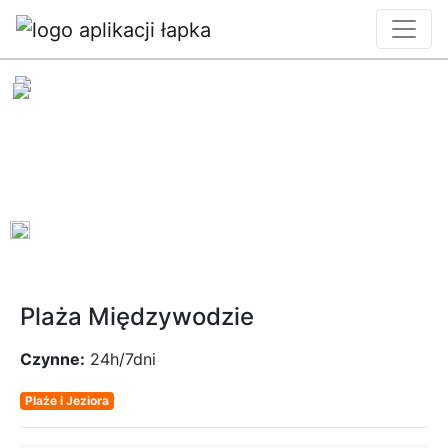
0
Plaża Międzywodzie
Czynne:
24h/7dni
Plaże i Jeziora