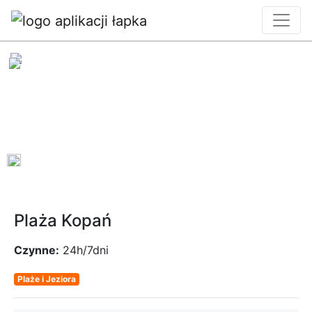
0
Plaża Kopań
Czynne:
24h/7dni
Plaże i Jeziora