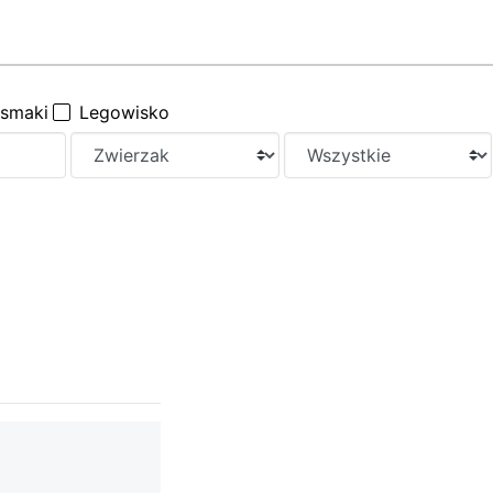
ysmaki
Legowisko