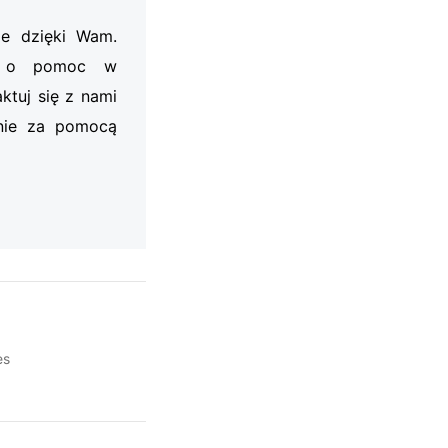
je dzięki Wam.
my o pomoc w
ktuj się z nami
nie za pomocą
es