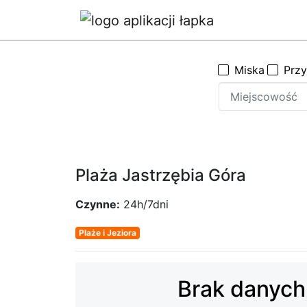
Miska
Prz
Plaża Jastrzębia Góra
Czynne:
24h/7dni
Plaże i Jeziora
Brak danych