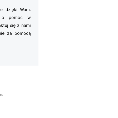
je dzięki Wam.
my o pomoc w
ktuj się z nami
nie za pomocą
es