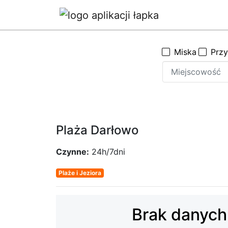
Miska
Prz
Plaża Darłowo
Czynne:
24h/7dni
Plaże i Jeziora
Brak danych