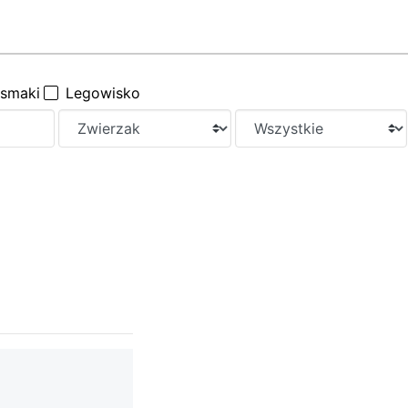
ysmaki
Legowisko