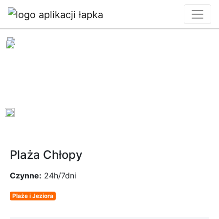
0
Plaża Chłopy
Czynne:
24h/7dni
Plaże i Jeziora