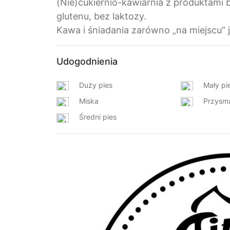
(Nie)cukiernio-kawiarnia z produktami 
glutenu, bez laktozy.
Kawa i śniadania zarówno „na miejscu” j
Udogodnienia
Duży pies
Mały pi
Miska
Przysm
Średni pies