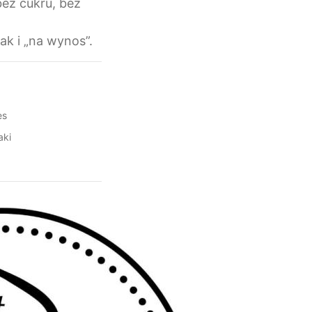
bez cukru, bez
ak i „na wynos”.
es
aki