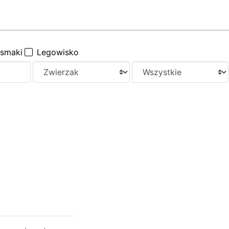
ysmaki
Legowisko