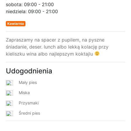
sobota:
09:00 - 21:00
niedziela:
09:00 - 21:00
Kawiarnia
Zapraszamy na spacer z pupilem, na pyszne
śniadanie, deser. lunch albo lekką kolację przy
kieliszku wina albo najlepszym koktajlu
Udogodnienia
Mały pies
Miska
Przysmaki
Średni pies