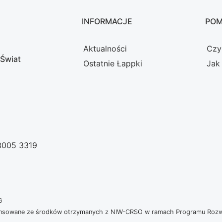
INFORMACJE
PO
Aktualności
Czy
 Świat
Ostatnie Łappki
Jak
 3005 3319
6
nansowane ze środków otrzymanych z NIW-CRSO w ramach Programu Rozwoj